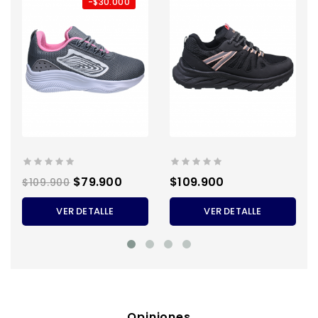
-$30.000
Precio
Precio
Precio
$79.900
$109.900
$109.900
regular
VER DETALLE
VER DETALLE
Opiniones