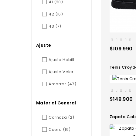
41
(20)
42
(16)
43
(7)
Ajuste
Precio
$109.990
Ajuste Hebilla
(7)
Tenis Croy
Ajuste Velcro
(6)
Amarrar
(47)
Precio
$149.900
Material General
Zapato Cole
Carnaza
(2)
Cuero
(19)