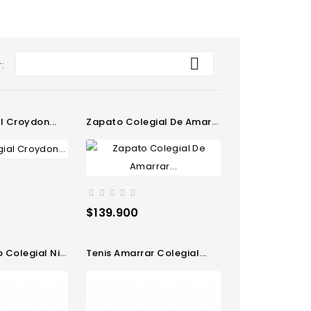

:
al Croydon...
Zapato Colegial De Amarrar...
Precio
$139.900
legial Niñas...
Tenis Amarrar Colegial...