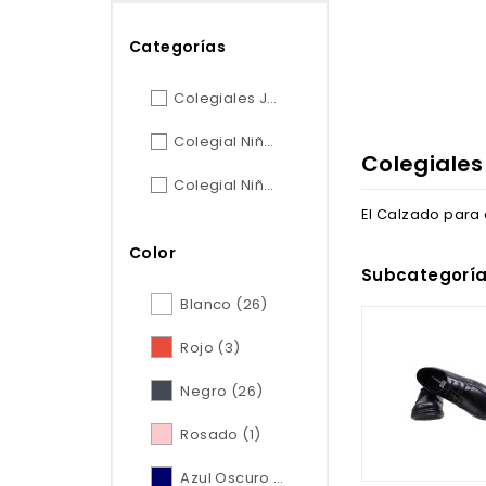
Categorías
Colegiales Juveniles
(36)
Colegial Niña
(26)
Colegiales
Colegial Niño
(20)
El Calzado para 
Color
Subcategorí
Blanco
(26)
Rojo
(3)
Negro
(26)
Rosado
(1)
Azul Oscuro
(5)