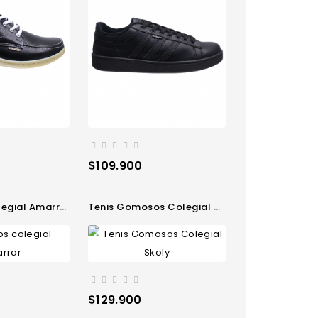
Precio
$109.900
egial Amarrar
Tenis Gomosos Colegial Skoly
Precio
$129.900