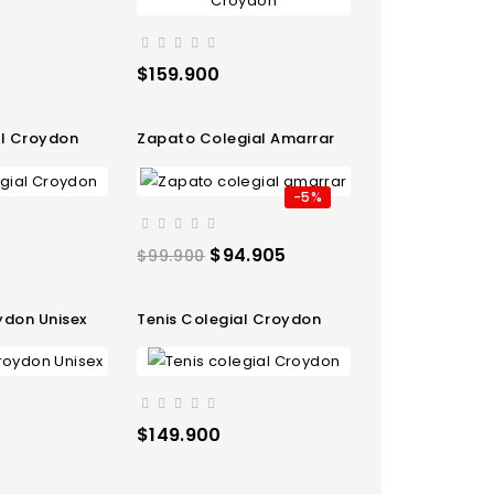
Precio
$159.900
al Croydon
Zapato Colegial Amarrar
-5%
Precio
Precio
$94.905
$99.900
regular
oydon Unisex
Tenis Colegial Croydon
Precio
$149.900