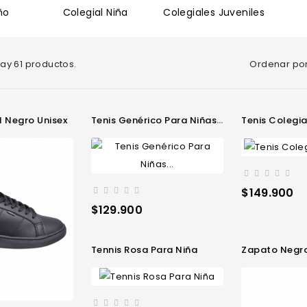
ño
Colegial Niña
Colegiales Juveniles
Ordenar por
ay 61 productos.
l Negro Unisex
Tenis Genérico Para Niñas...
Tenis Colegi
Precio
$149.900
Precio
$129.900
Tennis Rosa Para Niña
Zapato Negro Co