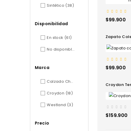
Sintético
(38)
Precio
$99.900
Disponibilidad
Zapato Col
En stock
(61)
No disponible
(16)
Precio
$99.900
Marca
Calzado Chapulín
(39)
Croydon Te
Croydon
(18)
Westland
(3)
Precio
$159.900
Precio