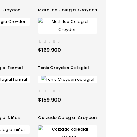
ia Croydon
Mathilde Colegial Croydon
Precio
$169.900
gial Formal
Tenis Croydon Colegial
Precio
$159.900
ial Niños
Calzado Colegial Croydon