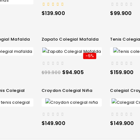
Precio
Precio
$139.900
$99.900
egial Mafalda
Zapato Colegial Mafalda
Tenis Colegi
-5%
Precio
Precio
Precio
$94.905
$159.900
$99.900
regular
nis Colegial
Croydon Colegial Niña
Colegial Cr
Precio
Precio
$149.900
$149.900