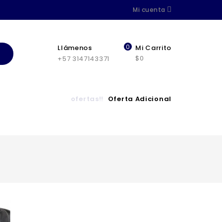
Mi cuenta
0
Llámenos
Mi Carrito
$0
+57 3147143371
ofertas!!
Oferta Adicional