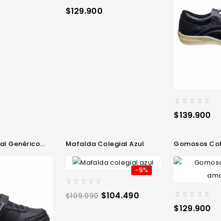
Precio
$129.900
Precio
$139.900
al Genérico...
Mafalda Colegial Azul
Gomosos Col
-5%
Precio
Precio
$104.490
$109.990
regular
Precio
$129.900