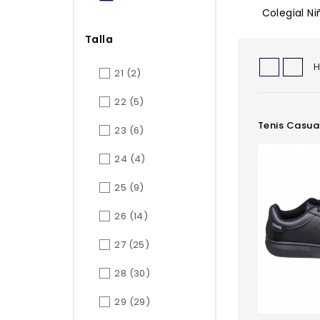
Colegial Ni
Talla
H
21
(2)
22
(5)
Tenis Casua
23
(6)
24
(4)
25
(9)
26
(14)
27
(25)
28
(30)
29
(29)