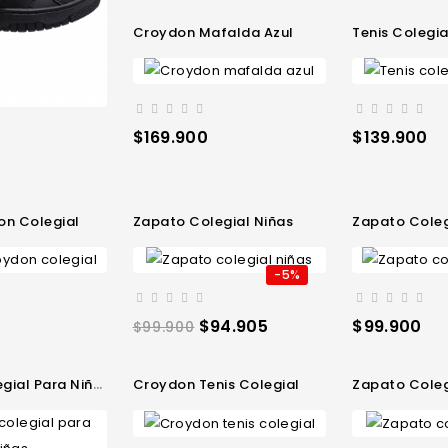
Croydon Mafalda Azul
Tenis Coleg
Precio
Precio
$169.900
$139.900
don Colegial
Zapato Colegial Niñas
Zapato Cole
-5%
Precio
Precio
Precio
$94.905
$99.900
$99.900
regular
gial Para Niñas
Croydon Tenis Colegial
Zapato Coleg