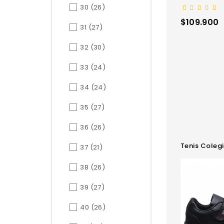
30
(26)
Precio
$109.900
31
(27)
32
(30)
33
(24)
34
(24)
35
(27)
36
(26)
Tenis Colegi
37
(21)
38
(26)
39
(27)
40
(26)