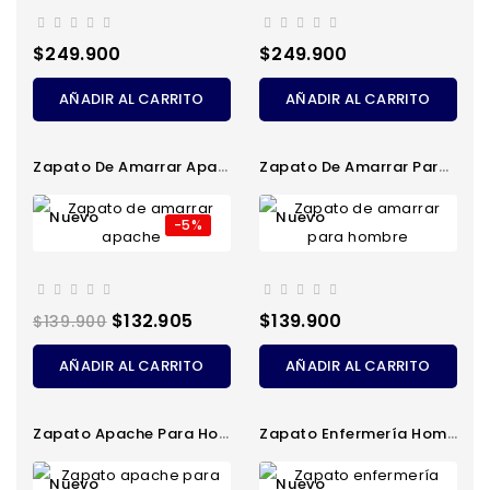
Precio
Precio
$249.900
$249.900
AÑADIR AL CARRITO
AÑADIR AL CARRITO
Zapato De Amarrar Apache
Zapato De Amarrar Para Hombre
Nuevo
Nuevo
-5%
Precio
Precio
Precio
$132.905
$139.900
$139.900
regular
AÑADIR AL CARRITO
AÑADIR AL CARRITO
Zapato Apache Para Hombre
Zapato Enfermería Hombre
Nuevo
Nuevo