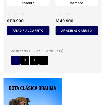
Precio
Precio
$119.900
$149.900
AÑADIR AL CARRITO
AÑADIR AL CARRITO
Mostrando 1-30 de 85 artículo(s)
1
2
3