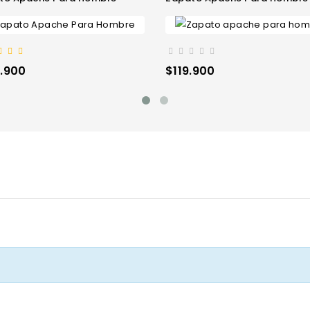
io
Precio
.900
$119.900