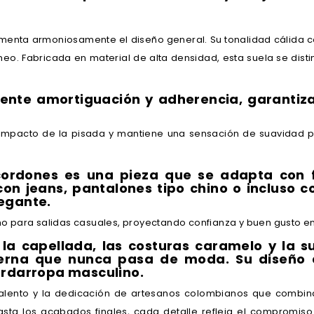
enta armoniosamente el diseño general. Su tonalidad cálida 
. Fabricada en material de alta densidad, esta suela se distingu
lente amortiguación y adherencia, garantiz
 impacto de la pisada y mantiene una sensación de suavidad p
ordones es una pieza que se adapta con fac
on jeans, pantalones tipo chino o incluso c
egante.
omo para salidas casuales, proyectando confianza y buen gusto e
 la capellada, las costuras caramelo y la 
erna que nunca pasa de moda. Su diseño 
ardarropa masculino.
alento y la dedicación de artesanos colombianos que combinan
asta los acabados finales, cada detalle refleja el compromiso 