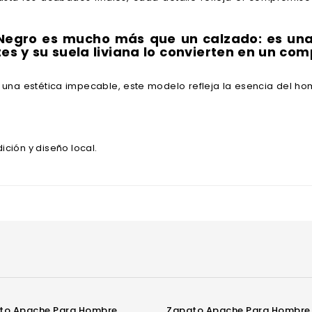
egro es mucho más que un calzado: es una d
tes y su suela liviana lo convierten en un c
y una estética impecable, este modelo refleja la esencia del 
dición y diseño local.
ato Apache Para Hombre
Zapato Apache Para Hombre