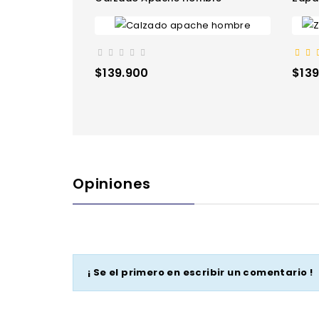
Precio
Prec
$139.900
$139
Opiniones
¡ Se el primero en escribir un comentario !