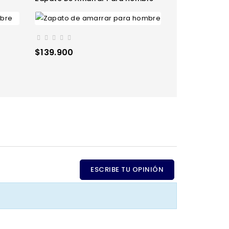
Precio
Precio
Pre
$139.900
$13
$139.900
regular
ESCRIBE TU OPINIÓN