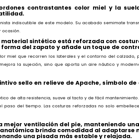
ordones contrastantes color miel y la suel
atilidad.
gonista indiscutible de este modelo. Su acabado semimate trans
r ocasión.
l material sintético está reforzada con costu
a forma del zapato y añade un toque de contra
or miel que recorren los laterales y el contorno del calzado,
 mejora la sujeción, sino que aporta un aire náutico y mode
stintivo sello en relieve de Apache, símbolo 
tico de alta resistencia, suave al tacto y de fácil mantenimiento
l paso del tiempo. Las costuras reforzadas no solo embellece
 una mejor ventilación del pie, manteniendo u
la anatómica brinda comodidad al adaptarse n
ionando una pisada más estable y relajada.