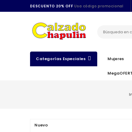
DESCUENTO 20% OFF
Usa código promocional
Categorías Especiales
Mujeres
MegaOFER
I
Nuevo