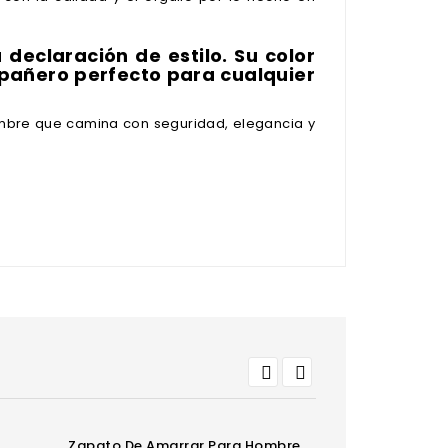
eclaración de estilo. Su color
ompañero perfecto para cualquier
hombre que camina con seguridad, elegancia y
Zapato De Amarrar Para Hombre
Zapato De Am