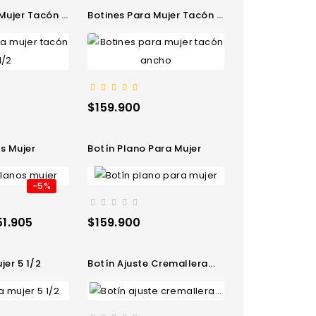
jer Tacón 5 1/2
Botines Para Mujer Tacón Ancho
Precio
$159.900
os Mujer
Botín Plano Para Mujer
-5%
ecio
Precio
51.905
$159.900
jer 5 1/2
Botín Ajuste Cremallera...