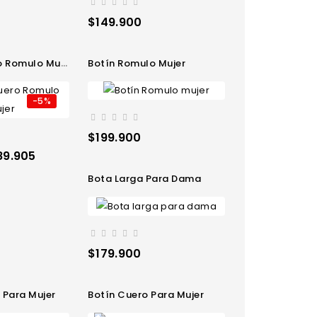
Precio
$149.900
 Romulo Mujer
Botín Romulo Mujer
-5%
Precio
$199.900
ecio
89.905
Bota Larga Para Dama
Precio
$179.900
 Para Mujer
Botín Cuero Para Mujer