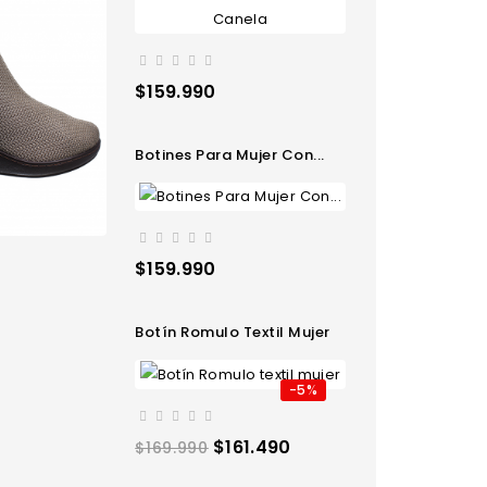
Precio
$159.990
Botines Para Mujer Con...
Precio
$159.990
Botín Romulo Textil Mujer
-5%
Precio
Precio
$161.490
$169.990
regular