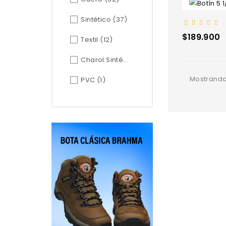
Sintético
(37)
Precio
$189.900
Textil
(12)
Charol Sintético
(1)
Mostrando 
PVC
(1)