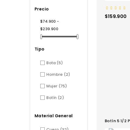
Precio
Precio
$159.900
$74.900 -
$239.900
Tipo
Bota
(5)
Hombre
(2)
Mujer
(75)
Botín
(2)
Material General
Botín 5 1/2
Cuero
(32)