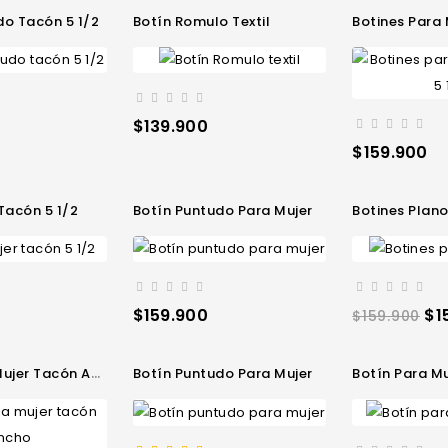
do Tacón 5 1/2
Botín Romulo Textil
Botines Para Mu
Precio
$139.900
Precio
$159.900
 Tacón 5 1/2
Botín Puntudo Para Mujer
Botines Plan
Precio
Precio
Pr
$159.900
$1
$159.900
regular
jer Tacón Ancho
Botín Puntudo Para Mujer
Botín Para Mu