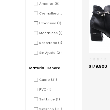
Amarrar
(6)
Cremallera
(66)
Expansivo
(1)
Mocasines
(1)
Resortado
(1)
Sin Ajuste
(2)
Precio
$179.900
Material General
Cuero
(31)
PVC
(1)
Sint Lince
(1)
Sintético
(35)