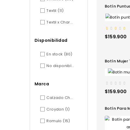
Botín Puntu
Textil
(11)
Textil x Charol
(1)
Precio
$159.900
Disponibilidad
En stock
(80)
Botín Mujer
No disponible
(38)
Marca
Precio
$159.900
Calzado Chapulín
(66)
Botín Para Mu
Croydon
(1)
Romulo
(15)