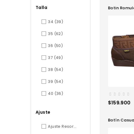
Talla
Botin Romulo
34
(39)
35
(62)
36
(50)
37
(49)
38
(54)
39
(54)
40
(36)
Precio
$159.900
Ajuste
Botín Casua
Ajuste Resorte
(2)