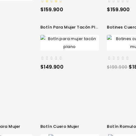
Precio
Precio
$159.900
$159.900
Botín Para Mujer Tacón Plano
Botines Cuero
Precio
Precio
Pr
$149.900
$1
$199.900
regular
 Para Mujer
Botín Cuero Mujer
Botín Romulo