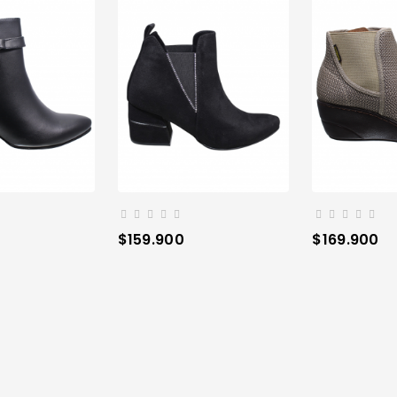
Precio
Precio
$159.900
$169.900