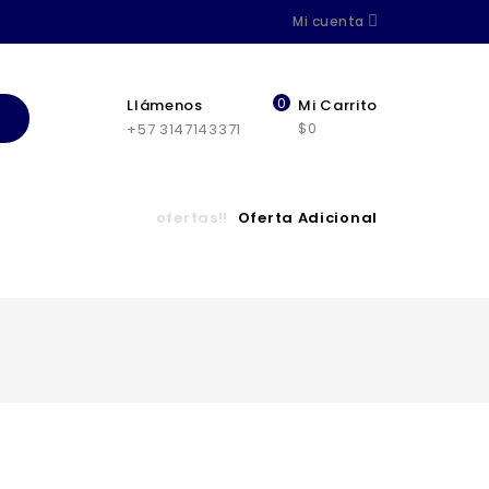
Mi cuenta
0
Llámenos
Mi Carrito
$0
+57 3147143371
ofertas!!
Oferta Adicional