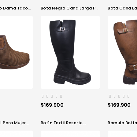
 Dama Tacon...
Bota Negra Caña Larga Para...
Bota Caña Lar
Precio
Precio
$169.900
$169.900
l Para Mujer...
Botín Textil Resorte...
Romulo Botín