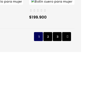
Precio
$199.900
1
2
3