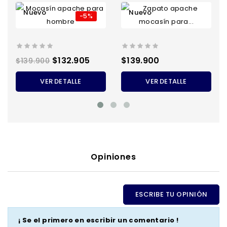
Nuevo
Nuevo
-5%
Precio
Precio
Precio
$132.905
$139.900
$139.900
regular
VER DETALLE
VER DETALLE
Opiniones
ESCRIBE TU OPINIÓN
¡ Se el primero en escribir un comentario !