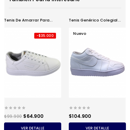
Tenis De Amarrar Para...
Tenis Genérico Colegial...
Nuevo
-$35.000
Precio
Precio
Precio
$64.900
$104.900
$99.900
regular
VER DETALLE
VER DETALLE